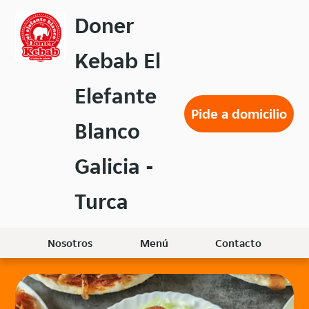
Volver
Doner
al
menú
Kebab El
principal
Elefante
Pide a domicilio
Blanco
Galicia -
Turca
Nosotros
Menú
Contacto